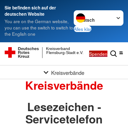
Sie befinden sich auf der
Sprache wechseln zu
deutschen Website
You are on the German website,
you can use the switch to switch to
Alles klar
the English one
Kreisverband
Flensburg-Stadt e.V.
Spenden
Kreisverbände
Kreisverbände
Lesezeichen -
Servicetelefon