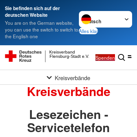
Sie befinden sich auf der
Sprache wechseln zu
deutschen Website
You are on the German website,
you can use the switch to switch to
Alles klar
the English one
Kreisverband
Flensburg-Stadt e.V.
Spenden
Kreisverbände
Kreisverbände
Lesezeichen -
Servicetelefon