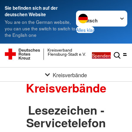
Sie befinden sich auf der
Sprache wechseln zu
deutschen Website
You are on the German website,
you can use the switch to switch to
Alles klar
the English one
Kreisverband
Flensburg-Stadt e.V.
Spenden
Kreisverbände
Kreisverbände
Lesezeichen -
Servicetelefon