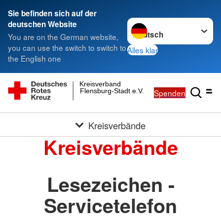
Sie befinden sich auf der
Sprache wechseln zu
deutschen Website
You are on the German website,
you can use the switch to switch to
Alles klar
the English one
Kreisverband
Flensburg-Stadt e.V.
Spenden
Kreisverbände
Kreisverbände
Lesezeichen -
Servicetelefon