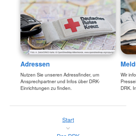
Adressen
Meld
Nutzen Sie unseren Adressfinder, um
Wir inf
Ansprechpartner und Infos über DRK-
Pressei
Einrichtungen zu finden.
DRK. In
Start