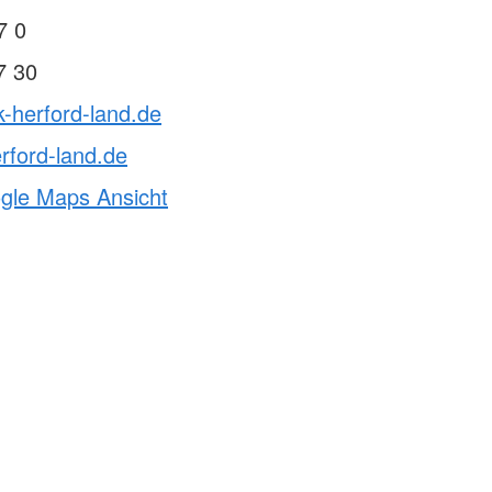
7 0
7 30
k-herford-land.de
rford-land.de
ogle Maps Ansicht