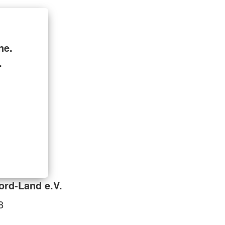
ne.
.
ord-Land e.V.
8