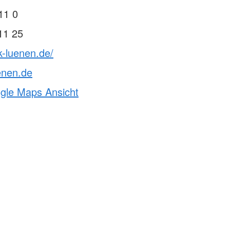
11 0
11 25
k-luenen.de/
enen.de
ogle Maps Ansicht