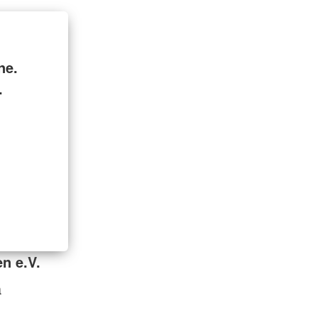
ne.
.
n e.V.
a