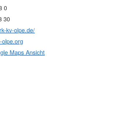
8 0
8 30
rk-kv-olpe.de/
-olpe.org
ogle Maps Ansicht