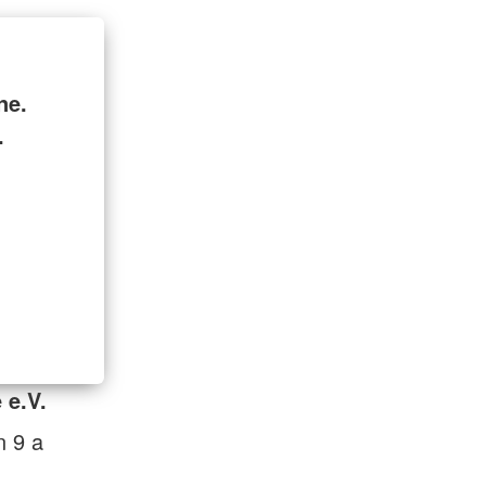
ne.
.
 e.V.
 9 a