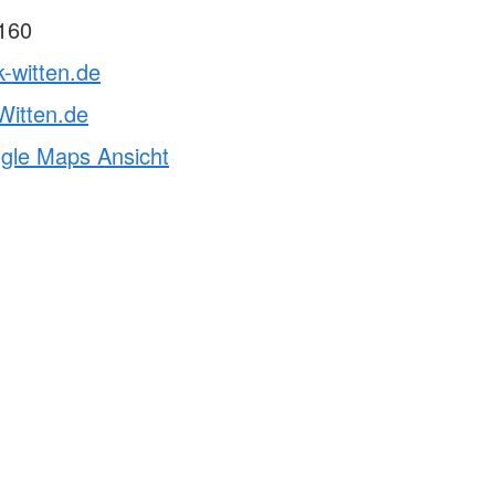
160
k-witten.de
itten.de
ogle Maps Ansicht