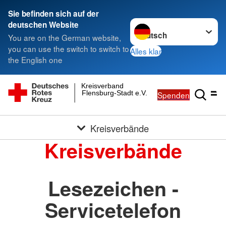
Sie befinden sich auf der
Sprache wechseln zu
deutschen Website
You are on the German website,
you can use the switch to switch to
Alles klar
the English one
Kreisverband
Flensburg-Stadt e.V.
Spenden
Kreisverbände
Kreisverbände
Lesezeichen -
Servicetelefon