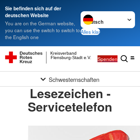
Sie befinden sich auf der
Sprache wechseln zu
deutschen Website
You are on the German website,
you can use the switch to switch to
Alles klar
the English one
Kreisverband
Flensburg-Stadt e.V.
Spenden
Schwesternschaften
Lesezeichen -
Servicetelefon