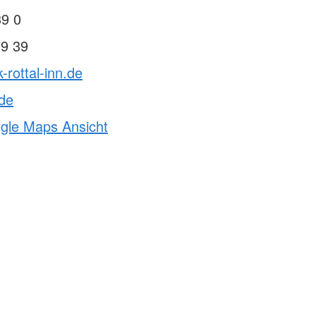
39 0
39 39
-rottal-inn.de
.de
ogle Maps Ansicht