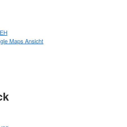
 EH
ogle Maps Ansicht
ck