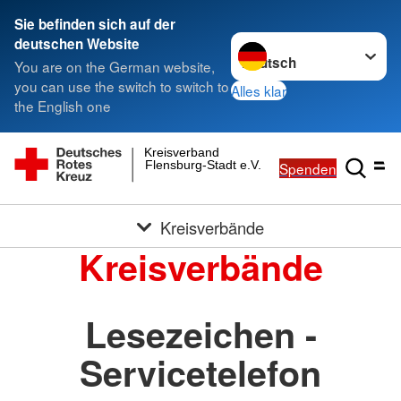
Sie befinden sich auf der
Sprache wechseln zu
deutschen Website
You are on the German website,
you can use the switch to switch to
Alles klar
the English one
Kreisverband
Flensburg-Stadt e.V.
Spenden
Kreisverbände
Kreisverbände
Lesezeichen -
Servicetelefon