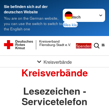
Sie befinden sich auf der
Sprache wechseln zu
deutschen Website
You are on the German website,
you can use the switch to switch to
Alles klar
the English one
Kreisverband
Flensburg-Stadt e.V.
Spenden
Kreisverbände
Kreisverbände
Lesezeichen -
Servicetelefon