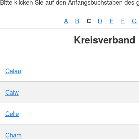
Bitte klicken Sie auf den Anfangsbuchstaben des 
A
B
C
D
E
F
G
Kreisverband
Calau
Calw
Celle
Cham