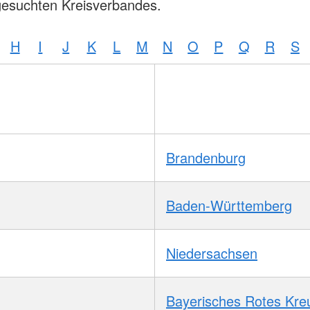
gesuchten Kreisverbandes.
H
I
J
K
L
M
N
O
P
Q
R
S
Brandenburg
Baden-Württemberg
Niedersachsen
Bayerisches Rotes Kre