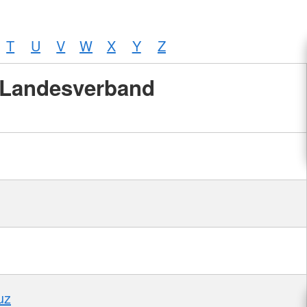
T
U
V
W
X
Y
Z
Landesverband
uz