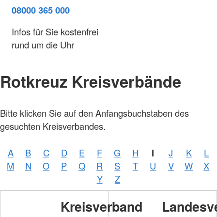
08000 365 000
Infos für Sie kostenfrei
rund um die Uhr
Rotkreuz Kreisverbände
Bitte klicken Sie auf den Anfangsbuchstaben des
gesuchten Kreisverbandes.
A
B
C
D
E
F
G
H
I
J
K
L
M
N
O
P
Q
R
S
T
U
V
W
X
Y
Z
Kreisverband
Landesv