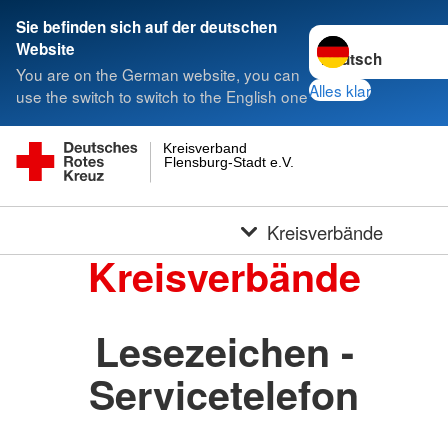
Sie befinden sich auf der deutschen
Sprache wechseln 
Website
You are on the German website, you can
Alles klar
use the switch to switch to the English one
Kreisverband
Flensburg-Stadt e.V.
Kreisverbände
Kreisverbände
Lesezeichen -
Servicetelefon