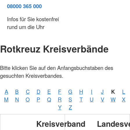
08000 365 000
Infos für Sie kostenfrei
rund um die Uhr
Rotkreuz Kreisverbände
Bitte klicken Sie auf den Anfangsbuchstaben des
gesuchten Kreisverbandes.
A
B
C
D
E
F
G
H
I
J
K
L
M
N
O
P
Q
R
S
T
U
V
W
X
Y
Z
Kreisverband
Landesv