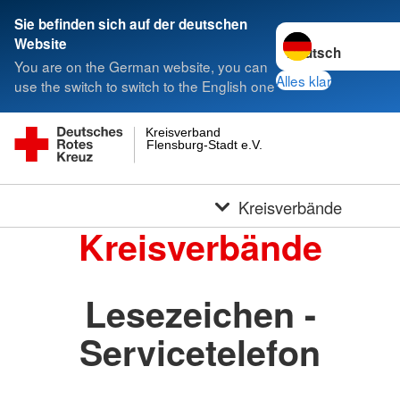
Sie befinden sich auf der deutschen
Sprache wechseln 
Website
You are on the German website, you can
Alles klar
use the switch to switch to the English one
Kreisverband
Flensburg-Stadt e.V.
Kreisverbände
Kreisverbände
Lesezeichen -
Servicetelefon