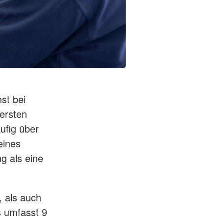
st bei
 ersten
ufig über
eines
ng als eine
, als auch
s umfasst 9