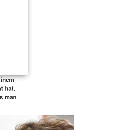
 einem
t hat,
ls man