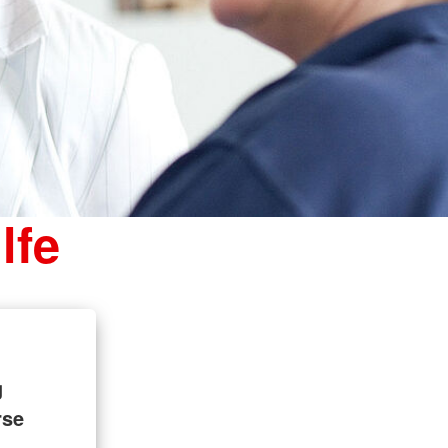
lfe
g
rse