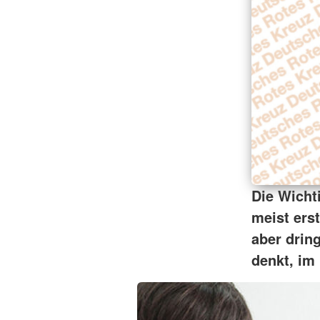
Die Wicht
meist ers
aber drin
denkt, im