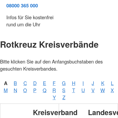
08000 365 000
Infos für Sie kostenfrei
rund um die Uhr
Rotkreuz Kreisverbände
Bitte klicken Sie auf den Anfangsbuchstaben des
gesuchten Kreisverbandes.
A
B
C
D
E
F
G
H
I
J
K
L
M
N
O
P
Q
R
S
T
U
V
W
X
Y
Z
Kreisverband
Landesv