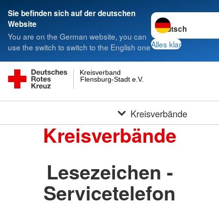
Sie befinden sich auf der deutschen
Sprache wechseln 
Website
You are on the German website, you can
Alles klar
use the switch to switch to the English one
Kreisverband
Flensburg-Stadt e.V.
Kreisverbände
Kreisverbände
Lesezeichen -
Servicetelefon