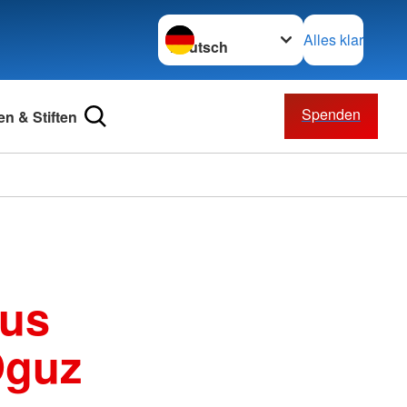
Sprache wechseln zu
Alles klar
Spenden
n & Stiften
aus
Oguz