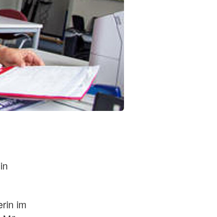
in
rin im