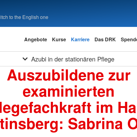
tch to the English one
Angebote
Kurse
Karriere
Das DRK
Spende
Azubi in der stationären Pflege
Auszubildene zur
examinierten
legefachkraft im H
tinsberg: Sabrina 