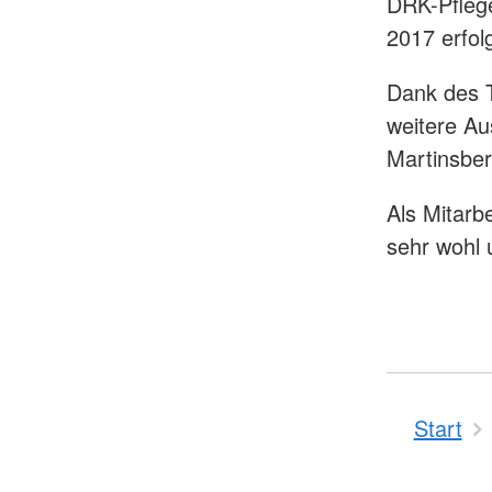
DRK-Pfleg
2017 erfol
Dank des T
weitere Au
Martinsber
Als Mitarb
sehr wohl
Start