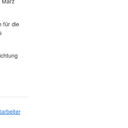
m März
 für die
s
richtung
tarbeiter