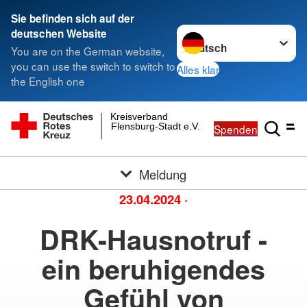
Sie befinden sich auf der
Sprache wechseln zu
deutschen Website
You are on the German website,
you can use the switch to switch to
Alles klar
the English one
Kreisverband
Flensburg-Stadt e.V.
Spenden
Meldung
23.04.2024
·
DRK-Hausnotruf -
ein beruhigendes
Gefühl von