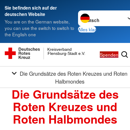
Sie befinden sich auf der
Sprache wechseln zu
deutschen Website
You are on the German website,
you can use the switch to switch to
Alles klar
the English one
Kreisverband
Flensburg-Stadt e.V.
Spenden
Die Grundsätze des Roten Kreuzes und Roten
Halbmondes
Die Grundsätze des
Roten Kreuzes und
Roten Halbmondes