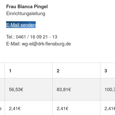
Frau Bianca Pingel
Einrichtungsleitung
E-Mail senden
Tel.: 0461 / 16 09 21 - 13
E-Mail: wg-el@drk-flensburg.de
1
2
3
56,53€
83,81€
100,
e
2,41€
2,41€
2,41