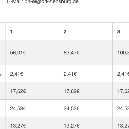
E-Mail: ph-el@drk-flensburg.de
1
2
3
56,01€
83,47€
100,
e
2,41€
2,41€
2,41
17,62€
17,62€
17,6
24,53€
24,53€
24,5
13,27€
13,27€
13,2