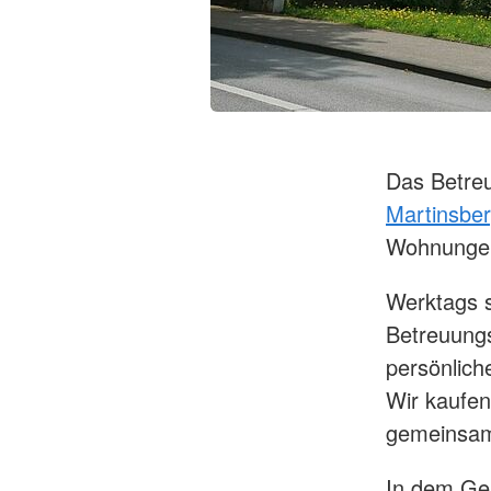
Das Betreu
Martinsbe
Wohnunge
Werktags s
Betreuungs
persönlich
Wir kaufen
gemeinsam
In dem Ge