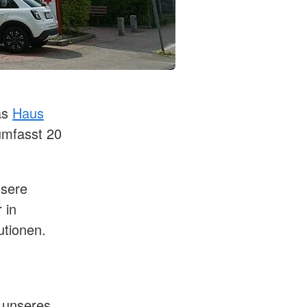
as
Haus
umfasst 20
nsere
 in
utionen.
 unseres