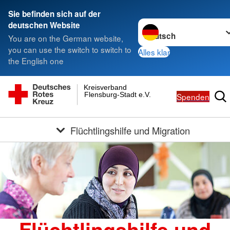
Sie befinden sich auf der
Sprache wechseln zu
deutschen Website
You are on the German website,
you can use the switch to switch to
Alles klar
the English one
Kreisverband
Flensburg-Stadt e.V.
Spenden
Flüchtlingshilfe und Migration
Flüchtlingshilfe und