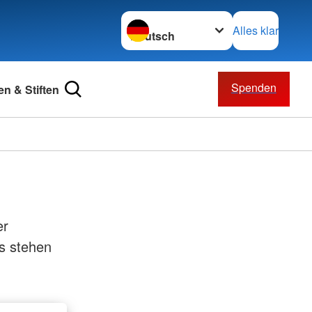
Sprache wechseln zu
Alles klar
Spenden
n & Stiften
er
s stehen