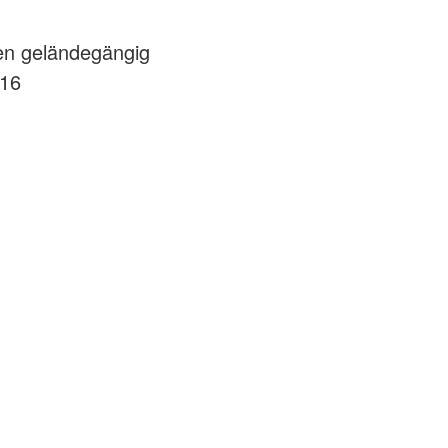
en geländegängig
416